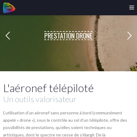
PRESTATION DRONE
L'aéronef télépiloté
Un outils valorisateur
L’utilisation d’un aéronef sans personne à bord (communément
appelé « drone »), sous le contrôle au sol d’un télépilote, offre des
possibilités de prestations, qu’elles soient techniques ou
artistiques, dont le spectre ne cesse de s’élargir. De la