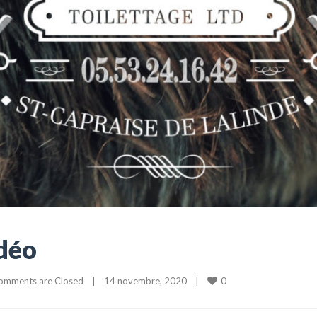
idéo
0
omments are Closed
|
14 novembre, 2020    
|