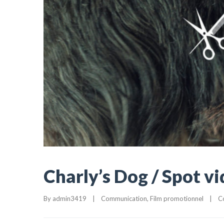
Charly’s Dog / Spot v
By 
admin3419
|
Communication
, 
Film promotionnel
|
C