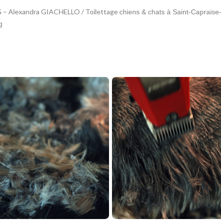
G – Alexandra GIACHELLO / Toilettage
chiens & chats à Saint-Capraise-d
g