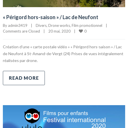
« Périgord hors-saison » / Lac de Neufont
By 
admin3419
|
Divers
, 
Drone works
, 
Film promotionnel
|
0
Comments are Closed
|
20 mai, 2020    
|
Création d’une « carte postale vidéo » « Périgord hors-saison » / Lac
de Neufont à St-Amand-de-Vergt (24) Prises de vues intégralement
réalisées par drone.
READ MORE