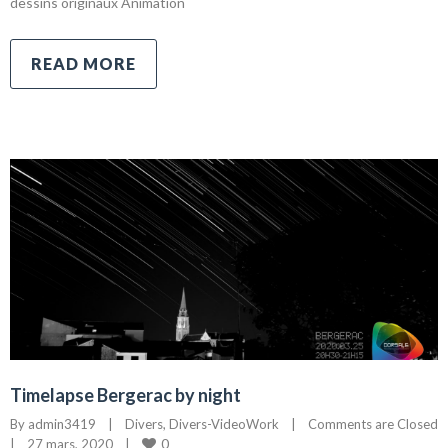
dessins originaux Animation
READ MORE
Timelapse Bergerac by night
By 
admin3419
|
Divers
, 
Divers-VideoWork
|
Comments are Closed
0
|
27 mars, 2020    
|