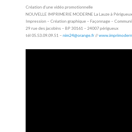
Création d’une vidéo promotionnelle
NOUVELLE IMPRIMERIE MODERNE La Lauze à Périgueux 
Impression – Création graphique – Façonnage – Communic
29 rue des jacobins – BP 30161 – 24007 périgueux
tél 05.53.09.09.51 –
nim24@orange.fr
//
www.imprimoderne