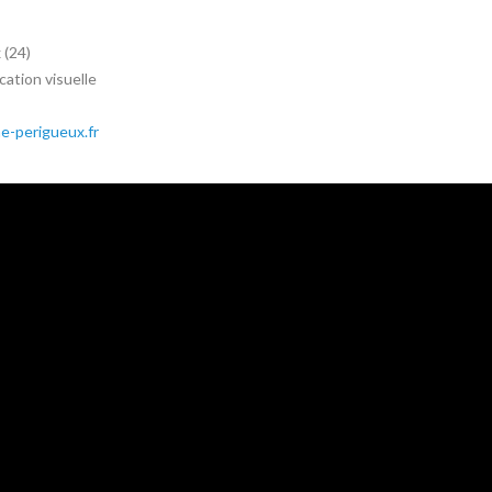
(24)
ation visuelle
-perigueux.fr