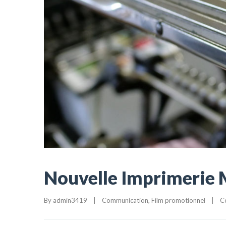
Nouvelle Imprimerie 
By 
admin3419
|
Communication
, 
Film promotionnel
|
C