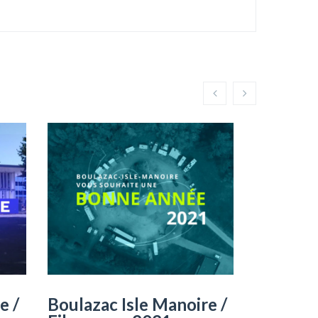
e /
Boulazac Isle Manoire /
Charly’s