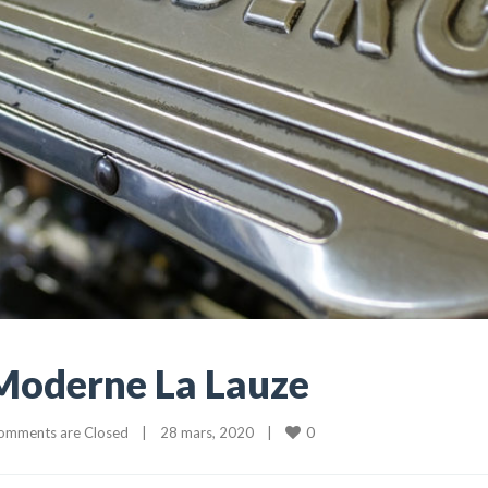
Moderne La Lauze
0
omments are Closed
|
28 mars, 2020    
|